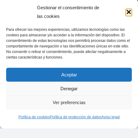
Machis
Gestionar el consentimiento de
las cookies
Para ofrecer las mejores experiencias, utilizamos tecnologías como las
cookies para almacenar y/o acceder a la información del dispositivo. El
consentimiento de estas tecnologías nos permitirá procesar datos como el
El Observatorio del Periodismo machista es una
comportamiento de navegación o las identificaciones únicas en este sitio.
iniciativa del
Grupo de investigación Bitartez
, de la
No consentir o retirar el consentimiento, puede afectar negativamente a
ciertas características y funciones.
Universidad del País Vasco
(UPV-EHU) junto a la
Asociación de Mujeres Periodistas de Pikara Magazine
Aceptar
y
Comunicadoras 8M
. Porque un periodismo machista
es un mal periodismo.
Denegar
Ver preferencias
Política de cookies
Política de protección de datos
Aviso legal