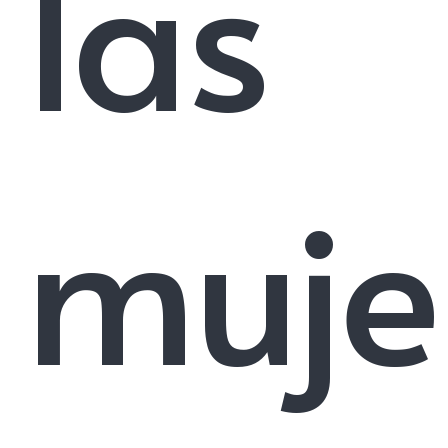
las
muje