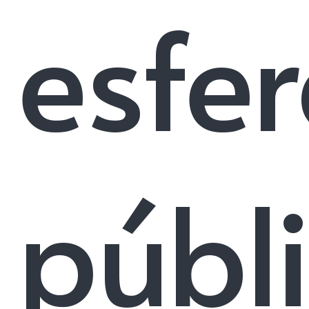
esfe
públ