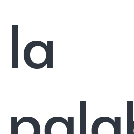
la
pala