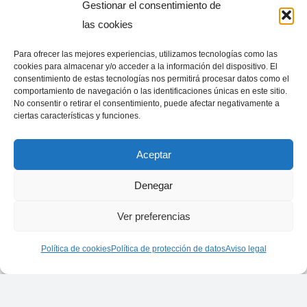
Evitaremos tipos de machismo como el de omitir
Gestionar el consentimiento de
su nombre en el titular o sexualizar a la susodicha.
las cookies
De igual manera, en noticias sobre mujeres que
Para ofrecer las mejores experiencias, utilizamos tecnologías como las
ejercen de acompañantes de sus maridos en actos
cookies para almacenar y/o acceder a la información del dispositivo. El
consentimiento de estas tecnologías nos permitirá procesar datos como el
oficiales, como puede ser la figura (oficial o tácita)
comportamiento de navegación o las identificaciones únicas en este sitio.
de la «primera dama», aplicaremos la regla de la
No consentir o retirar el consentimiento, puede afectar negativamente a
ciertas características y funciones.
inversión y evitaremos tipos de machismo como la
cosificación y el énfasis en lo superficial.
Aceptar
Evitaremos reforzar la narrativa de la esposa trofeo
y, por el contrario, destacaremos la individualidad
Denegar
de la protagonista.
Ver preferencias
Una buena práctica:
Política de cookies
Política de protección de datos
Aviso legal
¿Qué pasó con Daniel Pession y Elisa Arlian, 
pareja de esquiadores que murieron al caer de 