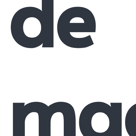
de
ma