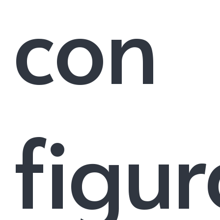
con
figur