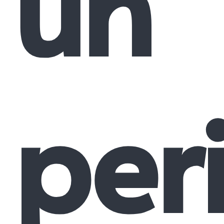
un
per