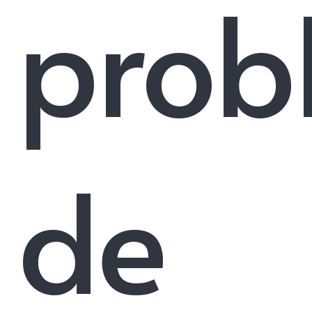
prob
de