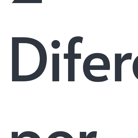
Difer
por