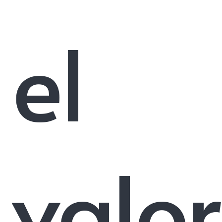
el
valor