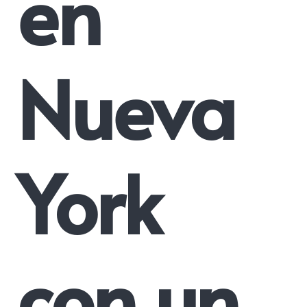
en
Nueva
York
con un