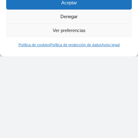
Aceptar
Denegar
Ver preferencias
Política de cookies
Política de protección de datos
Aviso legal
Copyleft: Periodismo Machista
Aviso legal
Protección de datos
Política de cookies (UE)