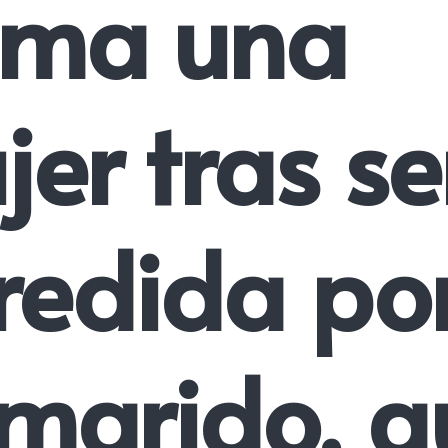
lma una
er tras se
redida po
 marido, q