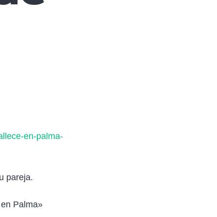
allece-en-palma-
u pareja.
o en Palma»