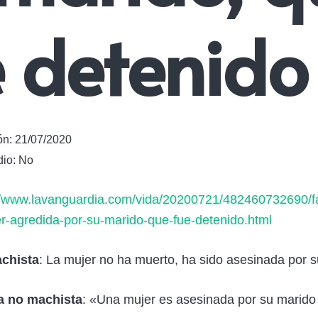
e detenido
ón:
21/07/2020
dio:
No
//www.lavanguardia.com/vida/20200721/482460732690/f
er-agredida-por-su-marido-que-fue-detenido.html
chista
: La mujer no ha muerto, ha sido asesinada por s
a no machista
: «Una mujer es asesinada por su marid