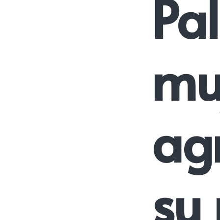
Pa
muj
ag
su