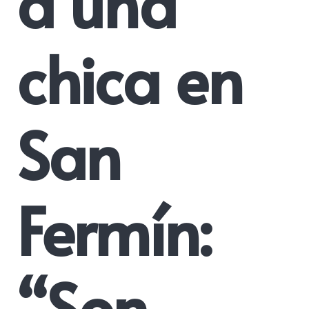
a una
chica en
San
Fermín:
“Son