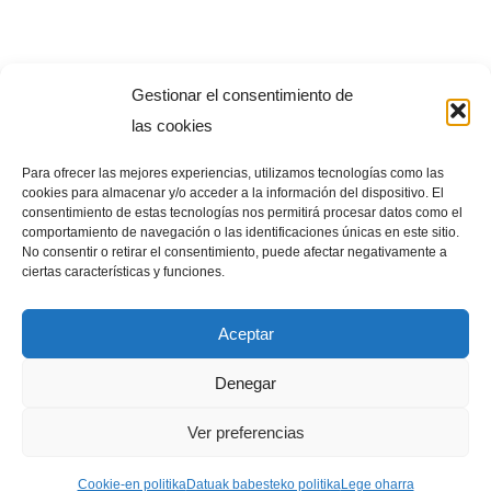
Gestionar el consentimiento de
Kazetaritza Matxistaren Behatokia
Euskal Herriko
las cookies
Unibertsitateko
(UPV/EHU)
Bitartez Ikerketa Taldearen
ekimena da,
Pikara Magazineko Emakume-Kazetarien
Para ofrecer las mejores experiencias, utilizamos tecnologías como las
Elkartearekin
batera. Kazetaritza matxista kazetaritza
cookies para almacenar y/o acceder a la información del dispositivo. El
consentimiento de estas tecnologías nos permitirá procesar datos como el
txarra baita.
comportamiento de navegación o las identificaciones únicas en este sitio.
No consentir o retirar el consentimiento, puede afectar negativamente a
ciertas características y funciones.
Aceptar
Denegar
Ver preferencias
Cookie-en politika
Datuak babesteko politika
Lege oharra