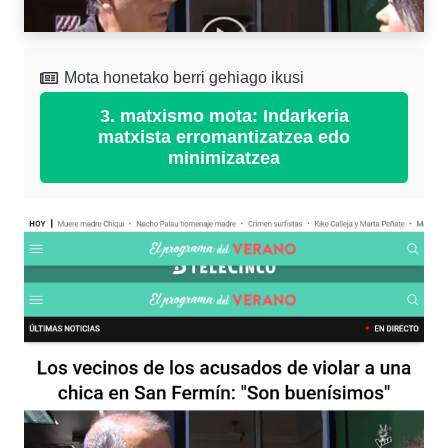
Mota honetako berri gehiago ikusi
3. matxismo mota: Indarkeria
matxista erromantizatzea edo
minimizatzea