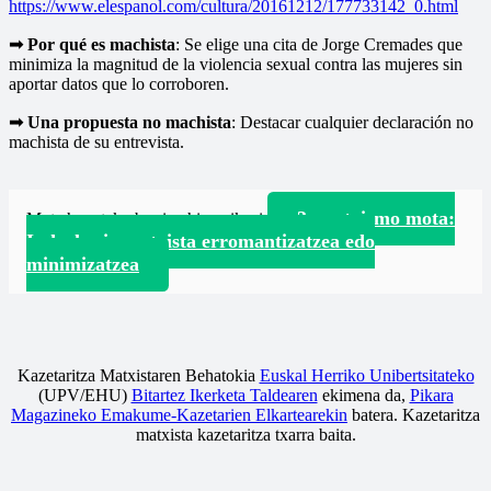
https://www.elespanol.com/cultura/20161212/177733142_0.html
➟ Por qué es machista
: Se elige una cita de Jorge Cremades que
minimiza la magnitud de la violencia sexual contra las mujeres sin
aportar datos que lo corroboren.
➟ Una propuesta no machista
: Destacar cualquier declaración no
machista de su entrevista.
3. matxismo mota:
Mota honetako berri gehiago ikusi
Indarkeria matxista erromantizatzea edo
minimizatzea
Kazetaritza Matxistaren Behatokia
Euskal Herriko Unibertsitateko
(UPV/EHU)
Bitartez Ikerketa Taldearen
ekimena da,
Pikara
Magazineko Emakume-Kazetarien Elkartearekin
batera. Kazetaritza
matxista kazetaritza txarra baita.