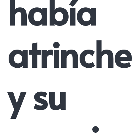
había
atrinch
y su