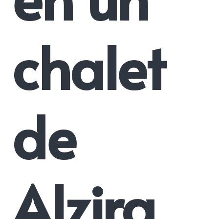
chalet
de
Alzira