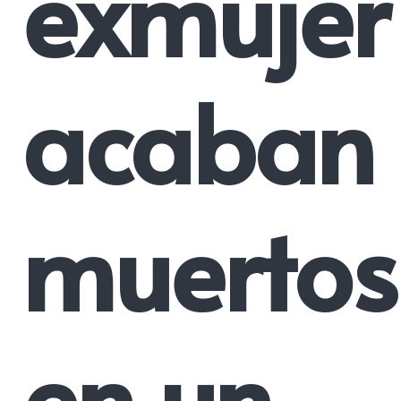
exmujer
acaban
muertos
en un